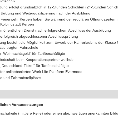
ugtechnik
dung erfolgt grundsätzlich in 12-Stunden Schichten (24-Stunden Schicht
rtbildung und Weiterqualifizierung nach der Ausbildung
er Feuerwehr Kerpen haben Sie während der regulären Öffnungszeiten 
Kolpingstadt Kerpen
im öffentlichen Dienst nach erfolgreichem Abschluss der Ausbildung
erfolgreich abgeschlossener Abschlussprüfung
dung besteht die Möglichkeit zum Erwerb der Fahrerlaubnis der Klasse C
auftragten Fahrschule
"Weihnachtsgeld" für Tarifbeschäftigte
gliedschaft beim Kooperationspartner wellhub
eutschland-Ticket“ für Tarifbeschäftigte
der onlinebasierten Work Life Plattform Evermood
ze und Fahrradstellplätze
nlichen Voraussetzungen
chulreife (mittlere Reife) oder einen gleichwertigen anerkannten Bil