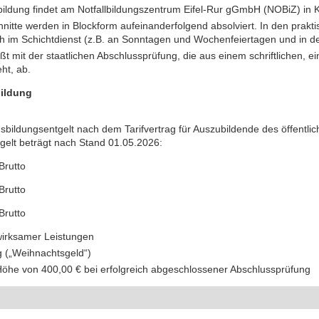
bildung findet am Notfallbildungszentrum Eifel-Rur gGmbH (NOBiZ) in 
nitte werden in Blockform aufeinanderfolgend absolviert. In den prakt
uch im Schichtdienst (z.B. an Sonntagen und Wochenfeiertagen und in de
eßt mit der staatlichen Abschlussprüfung, die aus einem schriftlichen,
ht, ab.
ildung
usbildungsentgelt nach dem Tarifvertrag für Auszubildende des öffentli
gelt beträgt nach Stand 01.05.2026:
Brutto
Brutto
Brutto
irksamer Leistungen
 („Weihnachtsgeld“)
öhe von 400,00 € bei erfolgreich abgeschlossener Abschlussprüfung